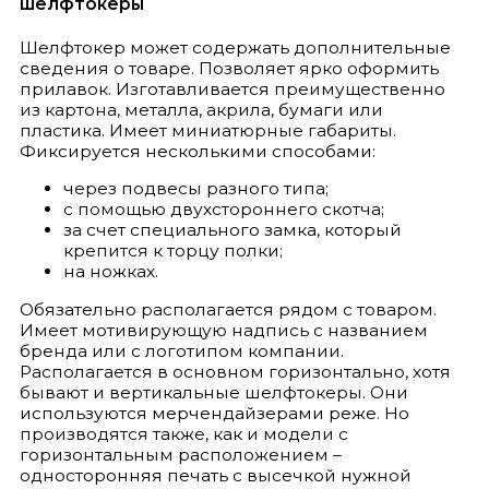
шелфтокеры
Шелфтокер может содержать дополнительные
сведения о товаре. Позволяет ярко оформить
прилавок. Изготавливается преимущественно
из картона, металла, акрила, бумаги или
пластика. Имеет миниатюрные габариты.
Фиксируется несколькими способами:
через подвесы разного типа;
с помощью двухстороннего скотча;
за счет специального замка, который
крепится к торцу полки;
на ножках.
Обязательно располагается рядом с товаром.
Имеет мотивирующую надпись с названием
бренда или с логотипом компании.
Располагается в основном горизонтально, хотя
бывают и вертикальные шелфтокеры. Они
используются мерчендайзерами реже. Но
производятся также, как и модели с
горизонтальным расположением –
односторонняя печать с высечкой нужной