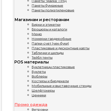
Пакеты “майка” ПНД
Пакеты бумажные
Пакеты полиэтиленовые
Магазинам и ресторанам
Бирки и этикетки
Брошюры и каталоги
Меню
Номерки гардеробные
Папки-счет (чек-буки)
Пластиковые и дисконтные карты
Таблички и шильды
Тейбл тенты
POS материалы
Буклетницы пластиковые
Буклеты
Воблеры
Костеры и бирдекели
Мобильные и выставочные стенды
Шелфтокеры
Ценники
Промо одежда
Ветровки