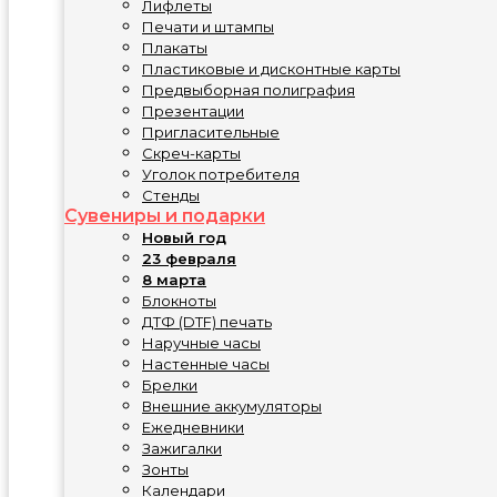
Лифлеты
Печати и штампы
Плакаты
Пластиковые и дисконтные карты
Предвыборная полиграфия
Презентации
Пригласительные
Скреч-карты
Уголок потребителя
Стенды
Сувениры и подарки
Новый год
23 февраля
8 марта
Блокноты
ДТФ (DTF) печать
Наручные часы
Настенные часы
Брелки
Внешние аккумуляторы
Ежедневники
Зажигалки
Зонты
Календари