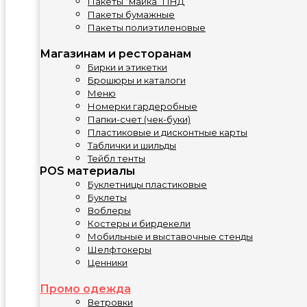
Пакеты “майка” ПНД
Пакеты бумажные
Пакеты полиэтиленовые
Магазинам и ресторанам
Бирки и этикетки
Брошюры и каталоги
Меню
Номерки гардеробные
Папки-счет (чек-буки)
Пластиковые и дисконтные карты
Таблички и шильды
Тейбл тенты
POS материалы
Буклетницы пластиковые
Буклеты
Воблеры
Костеры и бирдекели
Мобильные и выставочные стенды
Шелфтокеры
Ценники
Промо одежда
Ветровки