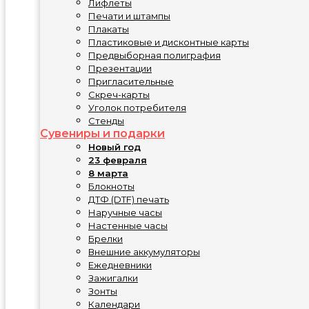
Лифлеты
Печати и штампы
Плакаты
Пластиковые и дисконтные карты
Предвыборная полиграфия
Презентации
Пригласительные
Скреч-карты
Уголок потребителя
Стенды
Сувениры и подарки
Новый год
23 февраля
8 марта
Блокноты
ДТФ (DTF) печать
Наручные часы
Настенные часы
Брелки
Внешние аккумуляторы
Ежедневники
Зажигалки
Зонты
Календари