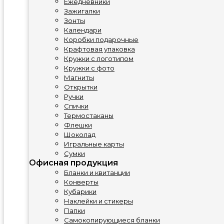
Ежедневники
Зажигалки
Зонты
Календари
Коробки подарочные
Крафтовая упаковка
Кружки с логотипом
Кружки с фото
Магниты
Открытки
Ручки
Спички
Термостаканы
Флешки
Шоколад
Игральные карты
Сумки
Офисная продукция
Бланки и квитанции
Конверты
Кубарики
Наклейки и стикеры
Папки
Самокопирующиеся бланки