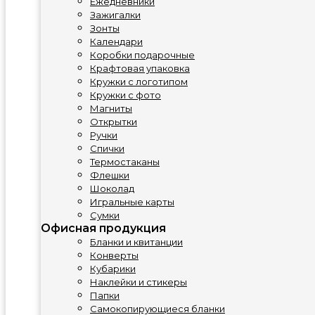
Ежедневники
Зажигалки
Зонты
Календари
Коробки подарочные
Крафтовая упаковка
Кружки с логотипом
Кружки с фото
Магниты
Открытки
Ручки
Спички
Термостаканы
Флешки
Шоколад
Игральные карты
Сумки
Офисная продукция
Бланки и квитанции
Конверты
Кубарики
Наклейки и стикеры
Папки
Самокопирующиеся бланки