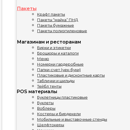
Пакеты
Крафт пакеты
Пакеты “майка” ПНД
Пакеты бумажные
Пакеты полиэтиленовые
Магазинам и ресторанам
Бирки и этикетки
Брошюры и каталоги
Меню
Номерки гардеробные
Папки-счет (чек-буки)
Пластиковые и дисконтные карты
Таблички и шильды
Тейбл тенты
POS материалы
Буклетницы пластиковые
Буклеты
Воблеры
Костеры и бирдекели
Мобильные и выставочные стенды
Шелфтокеры