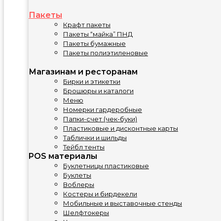
Пакеты
Крафт пакеты
Пакеты “майка” ПНД
Пакеты бумажные
Пакеты полиэтиленовые
Магазинам и ресторанам
Бирки и этикетки
Брошюры и каталоги
Меню
Номерки гардеробные
Папки-счет (чек-буки)
Пластиковые и дисконтные карты
Таблички и шильды
Тейбл тенты
POS материалы
Буклетницы пластиковые
Буклеты
Воблеры
Костеры и бирдекели
Мобильные и выставочные стенды
Шелфтокеры