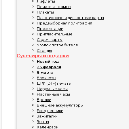
Лифлеты
Печати и штампы
Плакаты
Пластиковые и дисконтные карты
Предвыборная полиграфия
Презентации
Пригласительные
Скреч-карты
Уголок потребителя
Стенды
Сувениры и подарки
Новый год
23 февраля
8 марта
Блокноты
ДТФ (DTF) печать
Наручные часы
Настенные часы
Брелки
Внешние аккумуляторы
Ежедневники
Зажигалки
Зонты
Календари