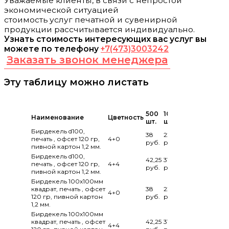
Уважаемые клиенты, в связи с непростой
экономической ситуацией
стоимость услуг печатной и сувенирной
продукции рассчитывается индивидуально.
Узнать стоимость интересующих вас услуг вы
можете по телефону
+7(473)3003242
Заказать звонок менеджера
Эту таблицу можно листать
500
1000
5000
Наименование
Цветность
шт.
шт.
шт.
Бирдекель d100,
38
22,5
7,95
печать , офсет 120 гр,
4+0
руб.
руб
руб.
пивной картон 1,2 мм.
Бирдекель d100,
42,25
31,3
8,55
печать , офсет 120 гр,
4+4
руб.
руб.
руб.
пивной картон 1,2 мм.
Бирдекель 100х100мм
квадрат, печать , офсет
38
22,5
7,95
4+0
120 гр, пивной картон
руб.
руб.
руб.
1,2 мм.
Бирдекель 100х100мм
квадрат, печать , офсет
42,25
31,3
8,55
4+4