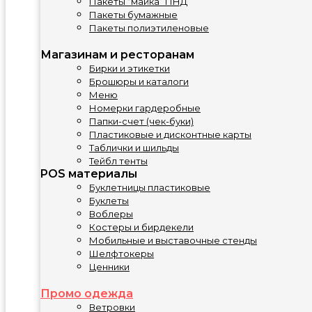
Пакеты “майка” ПНД
Пакеты бумажные
Пакеты полиэтиленовые
Магазинам и ресторанам
Бирки и этикетки
Брошюры и каталоги
Меню
Номерки гардеробные
Папки-счет (чек-буки)
Пластиковые и дисконтные карты
Таблички и шильды
Тейбл тенты
POS материалы
Буклетницы пластиковые
Буклеты
Воблеры
Костеры и бирдекели
Мобильные и выставочные стенды
Шелфтокеры
Ценники
Промо одежда
Ветровки