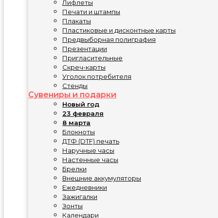
Лифлеты
Печати и штампы
Плакаты
Пластиковые и дисконтные карты
Предвыборная полиграфия
Презентации
Пригласительные
Скреч-карты
Уголок потребителя
Стенды
Сувениры и подарки
Новый год
23 февраля
8 марта
Блокноты
ДТФ (DTF) печать
Наручные часы
Настенные часы
Брелки
Внешние аккумуляторы
Ежедневники
Зажигалки
Зонты
Календари