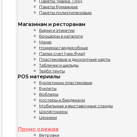
Пакеты “майка” ПНД
Пакеты бумажные
Пакеты полиэтиленовые
Магазинам и ресторанам
Бирки и этикетки
Брошюры и каталоги
Меню
Номерки гардеробные
Папки-счет (чек-буки)
Пластиковые и дисконтные карты
Таблички и шильды
Тейбл тенты
POS материалы
Буклетницы пластиковые
Буклеты
Воблеры
Костеры и бирдекели
Мобильные и выставочные стенды
Шелфтокеры
Ценники
Промо одежда
Ветровки