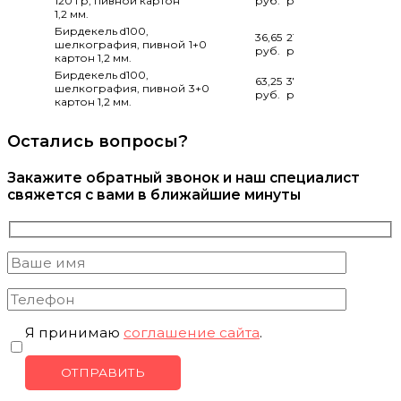
120 гр, пивной картон
руб.
руб.
руб.
1,2 мм.
Бирдекель d100,
36,65
21,25
7,65
шелкография, пивной
1+0
руб.
руб.
руб.
картон 1,2 мм.
Бирдекель d100,
63,25
37,45
14,65
шелкография, пивной
3+0
руб.
руб.
руб.
картон 1,2 мм.
Остались вопросы?
Закажите обратный звонок и наш специалист
свяжется с вами в ближайшие минуты
Я принимаю
соглашение сайта
.